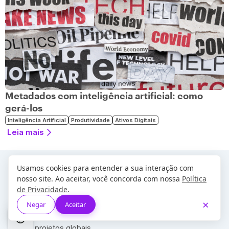
Metadados com inteligência artificial: como
gerá-los
Inteligência Artificial
Produtividade
Ativos Digitais
Leia mais
Usamos cookies para entender a sua interação com
nosso site. Ao aceitar, você concorda com nossa
Política
de Privacidade
.
×
Negar
Aceitar
Uma empresa do grupo movti que
desde 2018
se
destaca com sua expertise em gestão de ativos digitais e
IA, em projetos globais.