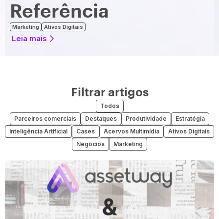
Referência
Marketing
Ativos Digitais
Leia mais
Filtrar artigos
Todos
Parceiros comerciais
Destaques
Produtividade
Estratégia
Inteligência Artificial
Cases
Acervos Multimídia
Ativos Digitais
Negócios
Marketing