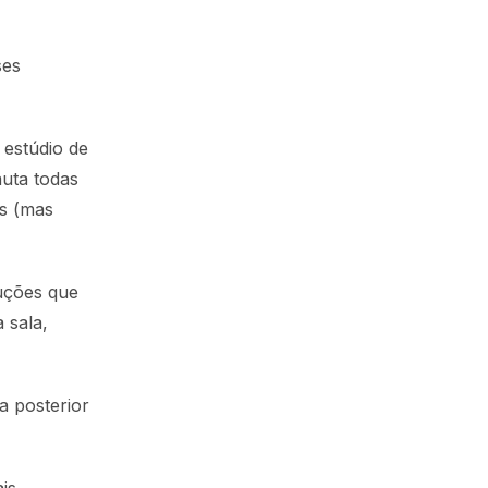
ses
 estúdio de
auta todas
os (mas
duções que
 sala,
a posterior