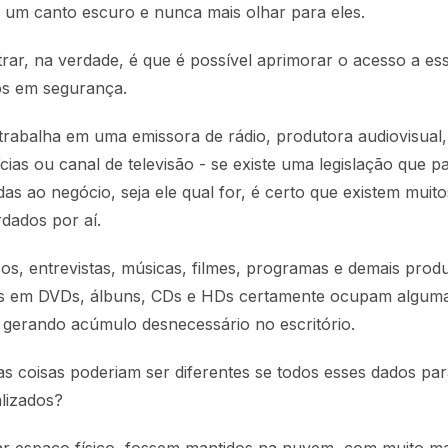
m um canto escuro e nunca mais olhar para eles.
ar, na verdade, é que é possível aprimorar o acesso a es
os em segurança.
rabalha em uma emissora de rádio, produtora audiovisual,
tícias ou canal de televisão - se existe uma legislação que p
das ao negócio, seja ele qual for, é certo que existem muit
rdados por aí.
icos, entrevistas, músicas, filmes, programas e demais pro
os em DVDs, álbuns, CDs e HDs certamente ocupam alguma
gerando acúmulo desnecessário no escritório.
 coisas poderiam ser diferentes se todos esses dados par
alizados?