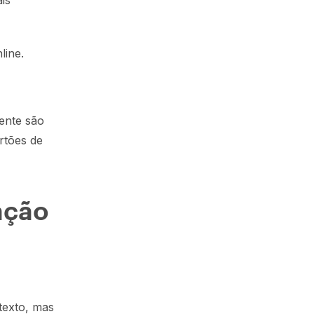
is
line.
ente são
artões de
ação
texto, mas