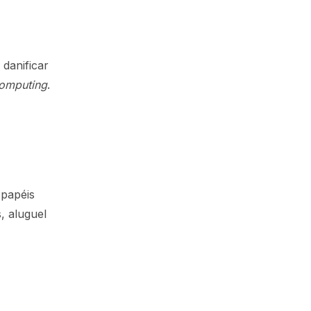
danificar
computing
.
 papéis
, aluguel