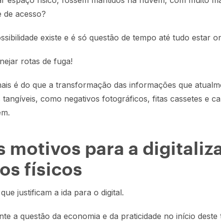
ar espaço físico, fossem mantidos na nuvem, com muito ma
e de acesso?
sibilidade existe e é só questão de tempo até tudo estar on
nejar rotas de fuga!
 mais é do que a transformação das informações que atualm
 tangíveis, como negativos fotográficos, fitas cassetes e c
em.
s motivos para a digitaliz
os físicos
ue justificam a ida para o digital.
e a questão da economia e da praticidade no início deste 