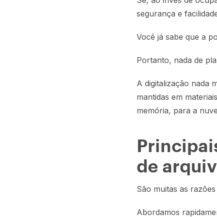
Se, ao invés de ocup
segurança e facilidad
Você já sabe que a pos
Portanto, nada de pla
A digitalização nada
mantidas em materiais
memória, para a nuv
Principai
de arquiv
São muitas as razões q
Abordamos rapidament