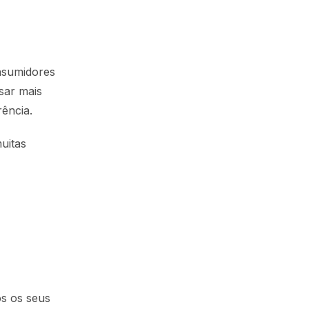
onsumidores
sar mais
ência.
uitas
os os seus