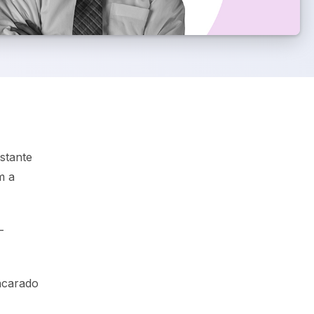
stante
m a
-
ncarado