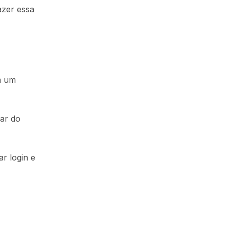
azer essa
m um
ar do
r login e