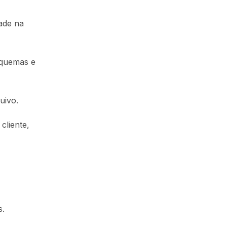
ade na
squemas e
uivo.
cliente,
s.