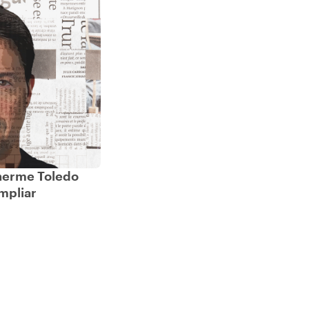
herme Toledo
mpliar