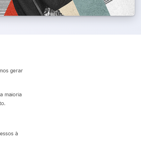
rmos gerar
a maioria
to.
cessos à