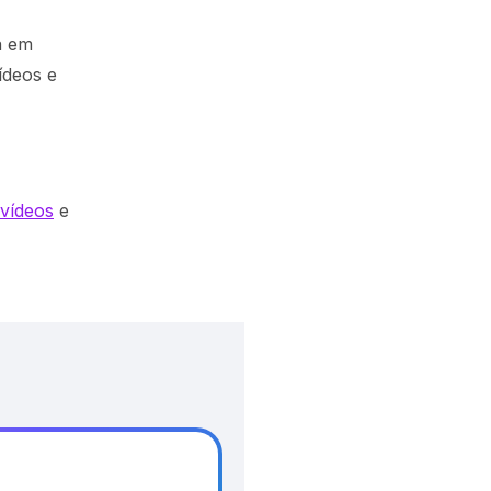
a em
ídeos e
 vídeos
e