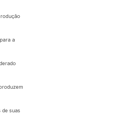
 produção
 para a
iderado
 produzem
s de suas