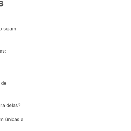
s
o sejam
as:
 de
ra delas?
m únicas e