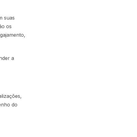
m suas
são os
ngajamento,
nder a
alizações,
enho do