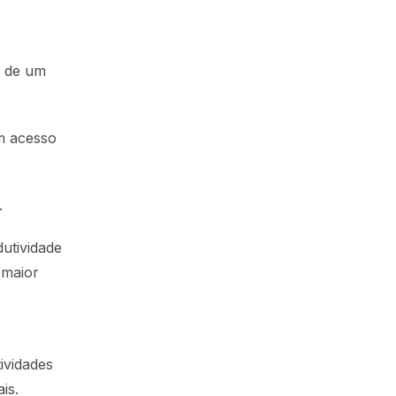
o de um
m acesso
.
utividade
 maior
e
ividades
is.