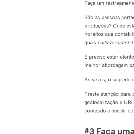
Faça um rastreamento
São as pessoas certa
produções? Onde estã
horários que contabil
quais
calls-to-action
f
É preciso estar atent
melhor abordagem par
Às vezes, o segredo e
Preste atenção para p
geolocalização e URL
conteúdo e decidir c
#3 Faça uma