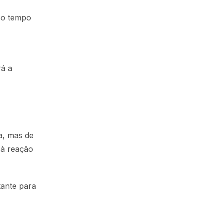
 o tempo
rá a
a, mas de
 à reação
tante para